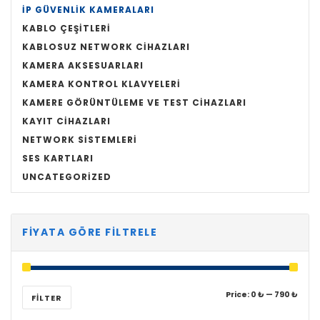
İP GÜVENLIK KAMERALARI
KABLO ÇEŞITLERI
KABLOSUZ NETWORK CIHAZLARI
KAMERA AKSESUARLARI
KAMERA KONTROL KLAVYELERI
KAMERE GÖRÜNTÜLEME VE TEST CIHAZLARI
KAYIT CIHAZLARI
NETWORK SISTEMLERI
SES KARTLARI
UNCATEGORIZED
FIYATA GÖRE FILTRELE
Min
Max
Price:
0 ₺
—
790 ₺
FILTER
price
price