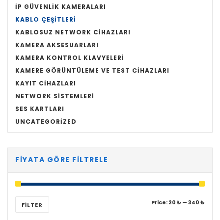
İP GÜVENLIK KAMERALARI
KABLO ÇEŞITLERI
KABLOSUZ NETWORK CIHAZLARI
KAMERA AKSESUARLARI
KAMERA KONTROL KLAVYELERI
KAMERE GÖRÜNTÜLEME VE TEST CIHAZLARI
KAYIT CIHAZLARI
NETWORK SISTEMLERI
SES KARTLARI
UNCATEGORIZED
FIYATA GÖRE FILTRELE
Min
Max
Price:
20 ₺
—
340 ₺
FILTER
price
price