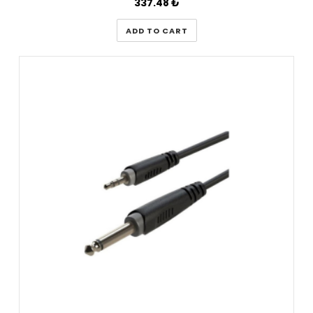
337.48
₺
ADD TO CART