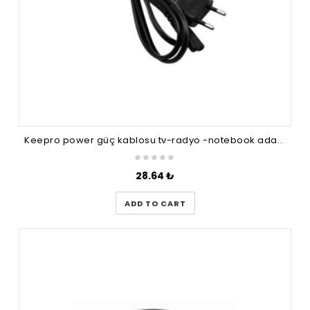
Keepro power güç kablosu tv-radyo -notebook adaptör fişi
28.64
₺
ADD TO CART