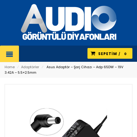
SEPETIM
0
Home
⁄
Adaptörler
⁄
Asus Adaptör – Şarj Cihazı – Adp 65DW – 19V
3.42A – 5.5×2.5mm