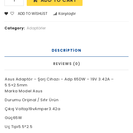
ADD TO CART
ADD TO WISHLIST
Karşılaştır
Category:
Adaptörler
DESCRIPTION
REVIEWS (0)
Asus Adaptör – Şarj Cihazı – Adp 65DW – 19V 3.42A –
5.5×2.5mm
Marka Model Asus
Durumu Orijinal / Sıfır Ürün
Çıkış Voltajı19vAmper3.42a
Güç65W
Uç Tipi5.5*2.5