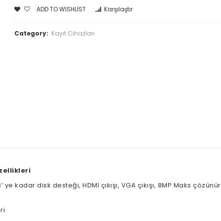
ADD TO WISHLIST
Karşılaştır
Category:
Kayıt Cihazları
ellikleri
’ ye kadar disk desteği, HDMI çıkışı, VGA çıkışı, 8MP Maks çözünür
ri