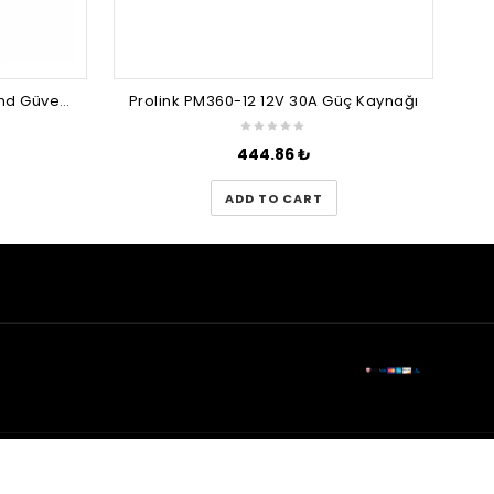
Ids - 5mp Lens 1080P Ahd Fullhd Güvenlik Kamerası - 18 Nano LED Gece Görüşlü - Su Geçirmez
Prolink PM360-12 12V 30A Güç Kaynağı
444.86
₺
ADD TO CART