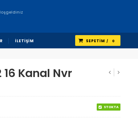
Hoşgeldiniz
R
İLETİŞİM
SEPETIM
0
 16 Kanal Nvr
STOKTA