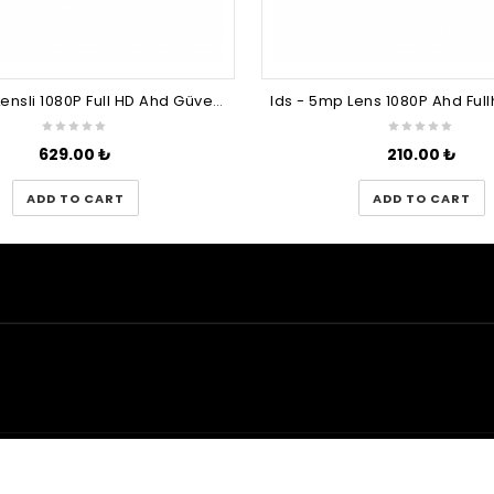
IDS 5 mp Lensli 1080P Full HD Ahd Güvenlik Kamerası Kamera Sistemleri Için Gece Görüşlü Su Geçirmez 3 Adet
629.00
₺
210.00
₺
ADD TO CART
ADD TO CART