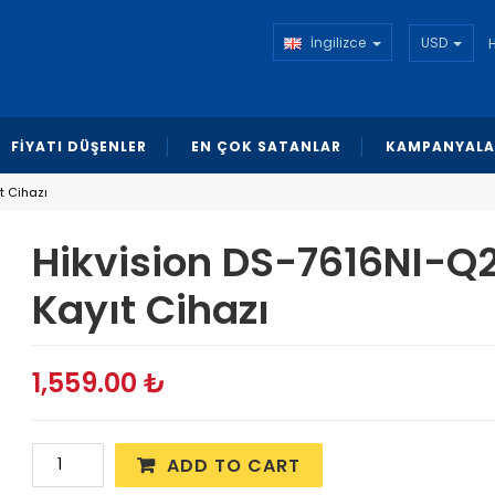
İngilizce
USD
FİYATI DÜŞENLER
EN ÇOK SATANLAR
KAMPANYALA
t Cihazı
Hikvision DS-7616NI-Q2
Kayıt Cihazı
1,559.00
₺
ADD TO CART