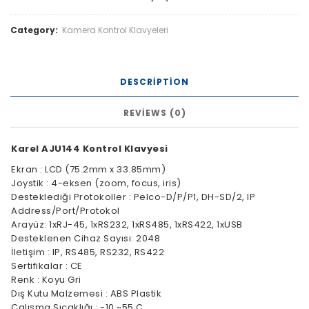
Category:
Kamera Kontrol Klavyeleri
DESCRIPTION
REVIEWS (0)
Karel AJU144 Kontrol Klavyesi
Ekran : LCD (75.2mm x 33.85mm)
Joystik : 4-eksen (zoom, focus, iris)
Desteklediği Protokoller : Pelco-D/P/P1, DH-SD/2, IP
Address/Port/Protokol
Arayüz: 1xRJ-45, 1xRS232, 1xRS485, 1xRS422, 1xUSB
Desteklenen Cihaz Sayısı: 2048
İletişim : IP, RS485, RS232, RS422
Sertifikalar : CE
Renk : Koyu Gri
Dış Kutu Malzemesi : ABS Plastik
Çalışma Sıcaklığı : -10 ~55 C