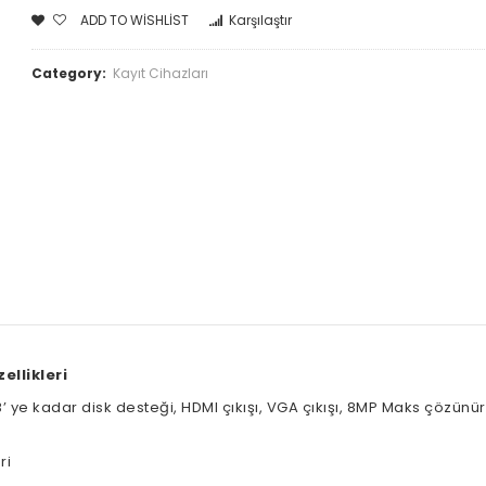
ADD TO WISHLIST
Karşılaştır
Category:
Kayıt Cihazları
ellikleri
’ ye kadar disk desteği, HDMI çıkışı, VGA çıkışı, 8MP Maks çözünür
ri