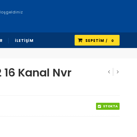
Hoşgeldiniz
R
İLETİŞİM
SEPETIM
0
 16 Kanal Nvr
STOKTA