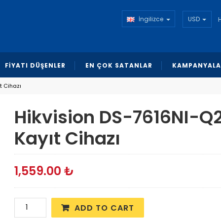
İngilizce
USD
FİYATI DÜŞENLER
EN ÇOK SATANLAR
KAMPANYALA
t Cihazı
Hikvision DS-7616NI-Q2
Kayıt Cihazı
1,559.00
₺
ADD TO CART