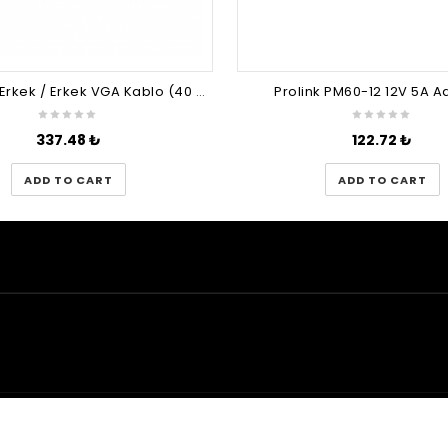
MicroTec Erkek / Erkek VGA Kablo (40 Metre)
Prolink PM60-12 12V 5A A
337.48
₺
122.72
₺
ADD TO CART
ADD TO CART