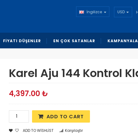
İngilizce
USD
FİYATI DÜŞENLER
EN ÇOK SATANLAR
KAMPANYALA
Karel Aju 144 Kontrol K
4,397.00
₺
ADD TO CART
ADD TO WISHLIST
Karşılaştır