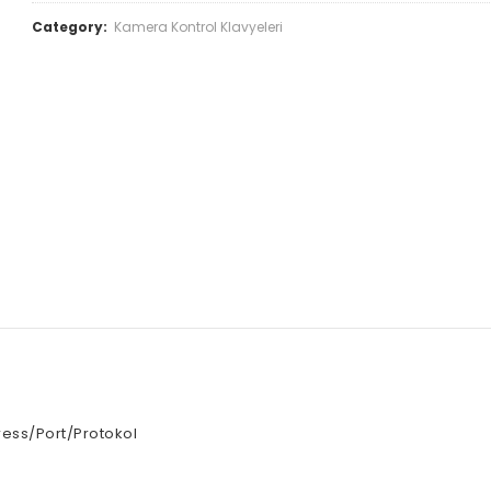
Category:
Kamera Kontrol Klavyeleri
ress/Port/Protokol