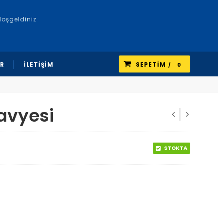
Hoşgeldiniz
R
İLETİŞİM
SEPETIM
0
lavyesi
STOKTA