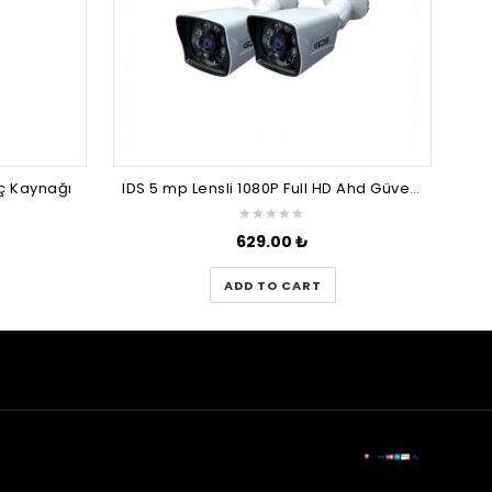
ç Kaynağı
IDS 5 mp Lensli 1080P Full HD Ahd Güvenlik Kamerası Kamera Sistemleri Için Gece Görüşlü Su Geçirmez 3 Adet
629.00
₺
ADD TO CART