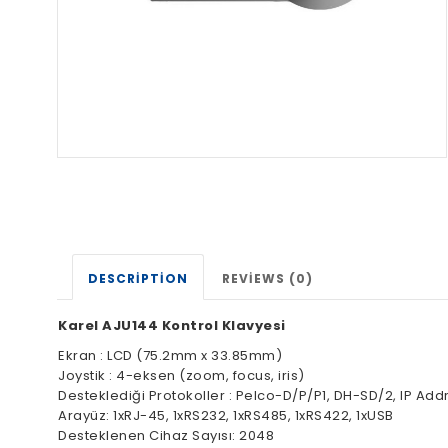
DESCRIPTION
REVIEWS (0)
Karel AJU144 Kontrol Klavyesi
Ekran : LCD (75.2mm x 33.85mm)
Joystik : 4-eksen (zoom, focus, iris)
Desteklediği Protokoller : Pelco-D/P/P1, DH-SD/2, IP Add
Arayüz: 1xRJ-45, 1xRS232, 1xRS485, 1xRS422, 1xUSB
Desteklenen Cihaz Sayısı: 2048