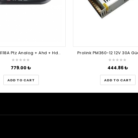
Retro RT-3118A Ptz Analog + Ahd + Hdcvı Kamera Kontrol Klavyesi
Prolink PM360-12 12V 30A Gü
779.00
₺
444.86
₺
ADD TO CART
ADD TO CART