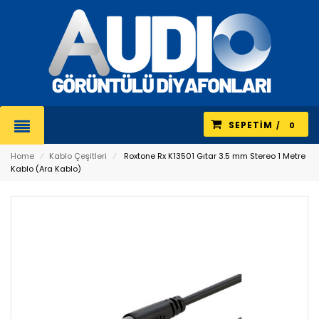
SEPETIM
0
Home
⁄
Kablo Çeşitleri
⁄
Roxtone Rx K13501 Gıtar 3.5 mm Stereo 1 Metre
Kablo (Ara Kablo)